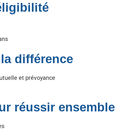
igibilité
 ans
 la différence
Mutuelle et prévoyance
ur réussir ensemble
es