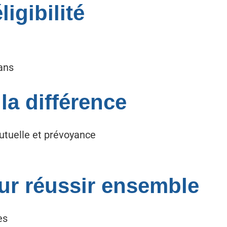
igibilité
 ans
 la différence
Mutuelle et prévoyance
ur réussir ensemble
es