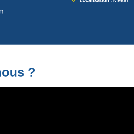
Localisation :
Melun
nt
ous ?