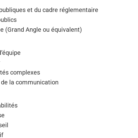
publiques et du cadre réglementaire
ublics
ge (Grand Angle ou équivalent)
’équipe
r
vités complexes
s de la communication
bilités
se
eil
if